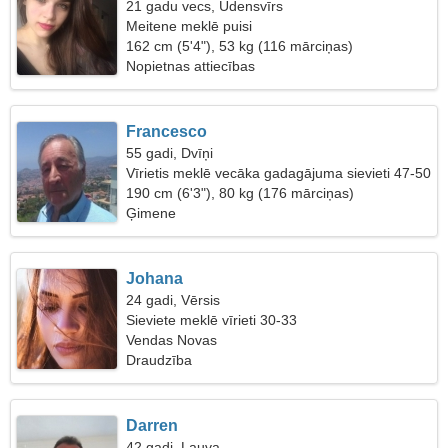
21 gadu vecs, Ūdensvīrs
Meitene meklē puisi
162 cm (5'4"), 53 kg (116 mārciņas)
Nopietnas attiecības
Francesco
55 gadi, Dvīņi
Vīrietis meklē vecāka gadagājuma sievieti 47-50
190 cm (6'3"), 80 kg (176 mārciņas)
Ģimene
Johana
24 gadi, Vērsis
Sieviete meklē vīrieti 30-33
Vendas Novas
Draudzība
Darren
42 gadi, Lauva