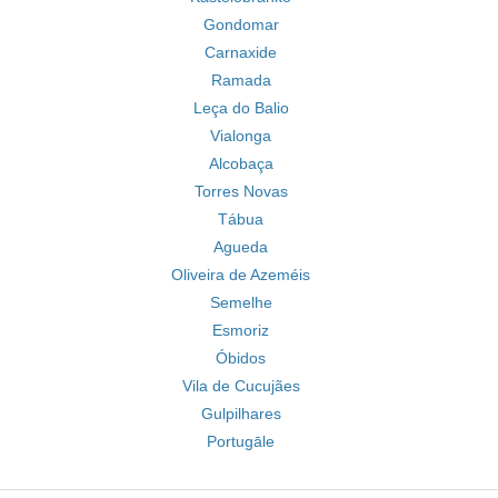
Gondomar
Carnaxide
Ramada
Leça do Balio
Vialonga
Alcobaça
Torres Novas
Tábua
Agueda
Oliveira de Azeméis
Semelhe
Esmoriz
Óbidos
Vila de Cucujães
Gulpilhares
Portugāle