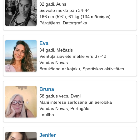
32 gadi, Auns
Sieviete meklē pāri 34-44
166 cm (5'6"), 61 kg (134 mārciņas)
Pārgājiens, Datorgrafika
Eva
34 gadi, Mežāzis
Vientuļa sieviete meklē vīru 37-42
Vendas Novas
Braukšana ar kajaku, Sportiskas aktivitātes
Bruna
58 gadus vecs, Dvīņi
Mani interesē sērfošana un aerobika
Vendas Novas, Portugāle
Laulība
Jenifer