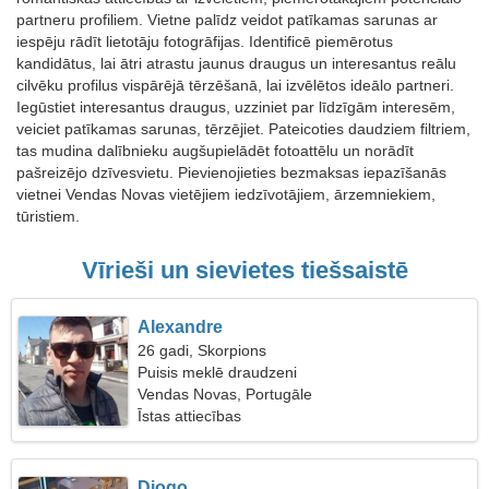
partneru profiliem. Vietne palīdz veidot patīkamas sarunas ar
iespēju rādīt lietotāju fotogrāfijas. Identificē piemērotus
kandidātus, lai ātri atrastu jaunus draugus un interesantus reālu
cilvēku profilus vispārējā tērzēšanā, lai izvēlētos ideālo partneri.
Iegūstiet interesantus draugus, uzziniet par līdzīgām interesēm,
veiciet patīkamas sarunas, tērzējiet. Pateicoties daudziem filtriem,
tas mudina dalībnieku augšupielādēt fotoattēlu un norādīt
pašreizējo dzīvesvietu. Pievienojieties bezmaksas iepazīšanās
vietnei Vendas Novas vietējiem iedzīvotājiem, ārzemniekiem,
tūristiem.
Vīrieši un sievietes tiešsaistē
Alexandre
26 gadi, Skorpions
Puisis meklē draudzeni
Vendas Novas, Portugāle
Īstas attiecības
Diogo