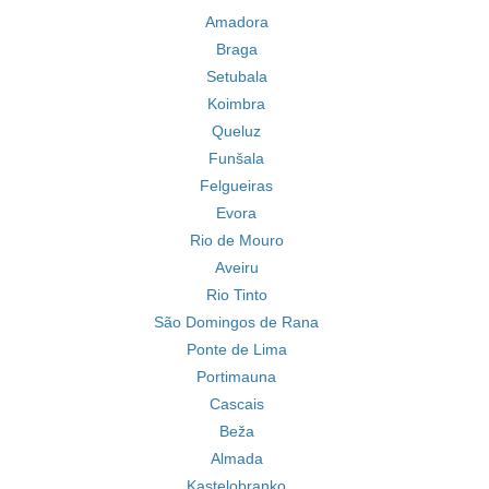
Amadora
Braga
Setubala
Koimbra
Queluz
Funšala
Felgueiras
Evora
Rio de Mouro
Aveiru
Rio Tinto
São Domingos de Rana
Ponte de Lima
Portimauna
Cascais
Beža
Almada
Kastelobranko