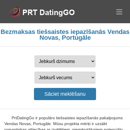
Bezmaksas tiešsaistes iepazīšanās Vendas
Novas, Portugāle
PrtDatingGo ir populārs tiešsaistes iepazīšanās pakalpojums
Vendas Novas, Portugāle. Mūsu projekta mērķi ir uzsākt
romantiskas attiecības ar izvēlētiem, piemērotākajiem potenciālo