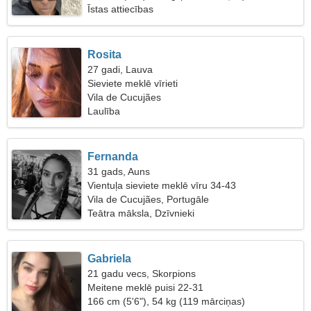
Īstas attiecības
Rosita
27 gadi, Lauva
Sieviete meklē vīrieti
Vila de Cucujães
Laulība
Fernanda
31 gads, Auns
Vientuļa sieviete meklē vīru 34-43
Vila de Cucujães, Portugāle
Teātra māksla, Dzīvnieki
Gabriela
21 gadu vecs, Skorpions
Meitene meklē puisi 22-31
166 cm (5'6"), 54 kg (119 mārciņas)