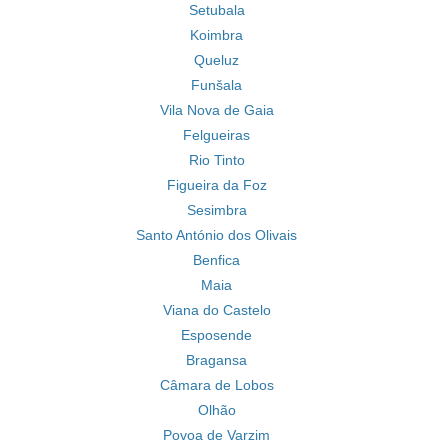
Setubala
Koimbra
Queluz
Funšala
Vila Nova de Gaia
Felgueiras
Rio Tinto
Figueira da Foz
Sesimbra
Santo António dos Olivais
Benfica
Maia
Viana do Castelo
Esposende
Bragansa
Câmara de Lobos
Olhão
Povoa de Varzim