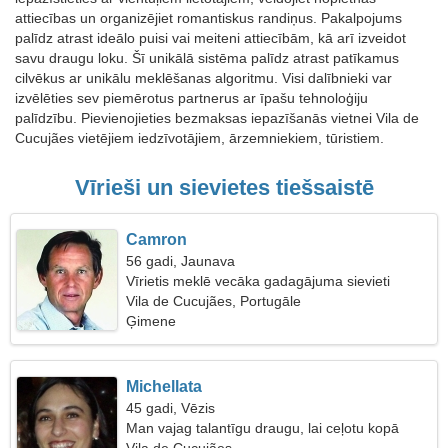
attiecības un organizējiet romantiskus randiņus. Pakalpojums
palīdz atrast ideālo puisi vai meiteni attiecībām, kā arī izveidot
savu draugu loku. Šī unikālā sistēma palīdz atrast patīkamus
cilvēkus ar unikālu meklēšanas algoritmu. Visi dalībnieki var
izvēlēties sev piemērotus partnerus ar īpašu tehnoloģiju
palīdzību. Pievienojieties bezmaksas iepazīšanās vietnei Vila de
Cucujães vietējiem iedzīvotājiem, ārzemniekiem, tūristiem.
Vīrieši un sievietes tiešsaistē
Camron
56 gadi, Jaunava
Vīrietis meklē vecāka gadagājuma sievieti
Vila de Cucujães, Portugāle
Ģimene
Michellata
45 gadi, Vēzis
Man vajag talantīgu draugu, lai ceļotu kopā