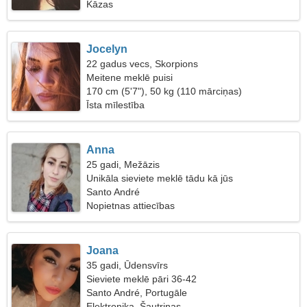
Kāzas
Jocelyn
22 gadus vecs, Skorpions
Meitene meklē puisi
170 cm (5'7"), 50 kg (110 mārciņas)
Īsta mīlestība
Anna
25 gadi, Mežāzis
Unikāla sieviete meklē tādu kā jūs
Santo André
Nopietnas attiecības
Joana
35 gadi, Ūdensvīrs
Sieviete meklē pāri 36-42
Santo André, Portugāle
Elektronika, Šautriņas