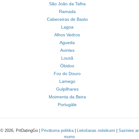
São João da Talha
Ramada
Cabeceiras de Basto
Lagoa
Alhos Vedros
Agueda
Avintes
Lousã
Óbidos
Foz do Douro
Lamego
Gulpilhares
Moimenta da Beira
Portugāle
© 2026, PrtDatingGo |
Privātuma politika
|
Lietošanas noteikumi
|
Sazinies ar
mums