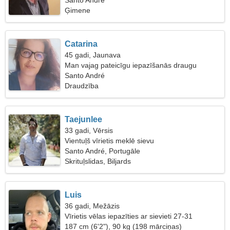
sievieti
Santo André
Ģimene
Catarina
45 gadi, Jaunava
Man vajag pateicīgu iepazīšanās draugu
Santo André
Draudzība
Taejunlee
33 gadi, Vērsis
Vientuļš vīrietis meklē sievu
Santo André, Portugāle
Skrituļslidas, Biljards
Luis
36 gadi, Mežāzis
Vīrietis vēlas iepazīties ar sievieti 27-31
187 cm (6'2"), 90 kg (198 mārciņas)