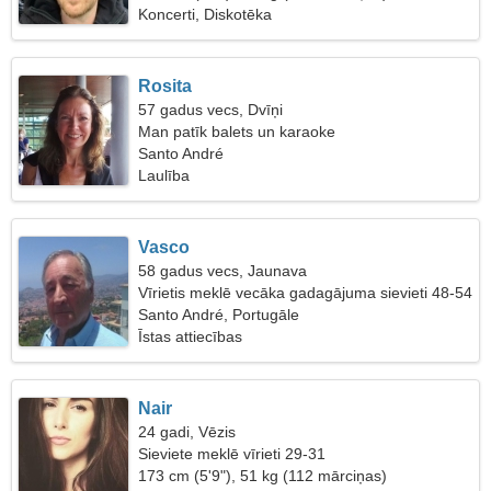
Koncerti, Diskotēka
Rosita
57 gadus vecs, Dvīņi
Man patīk balets un karaoke
Santo André
Laulība
Vasco
58 gadus vecs, Jaunava
Vīrietis meklē vecāka gadagājuma sievieti 48-54
Santo André, Portugāle
Īstas attiecības
Nair
24 gadi, Vēzis
Sieviete meklē vīrieti 29-31
173 cm (5'9"), 51 kg (112 mārciņas)