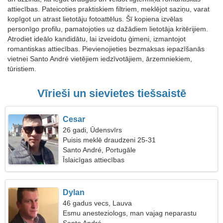
attiecības. Pateicoties praktiskiem filtriem, meklējot saziņu, varat
kopīgot un atrast lietotāju fotoattēlus. Šī kopiena izvēlas
personīgo profilu, pamatojoties uz dažādiem lietotāja kritērijiem.
Atrodiet ideālo kandidātu, lai izveidotu ģimeni, izmantojot
romantiskas attiecības. Pievienojieties bezmaksas iepazīšanās
vietnei Santo André vietējiem iedzīvotājiem, ārzemniekiem,
tūristiem.
Vīrieši un sievietes tiešsaistē
Cesar
26 gadi, Ūdensvīrs
Puisis meklē draudzeni 25-31
Santo André, Portugāle
Īslaicīgas attiecības
Dylan
46 gadus vecs, Lauva
Esmu anesteziologs, man vajag neparastu