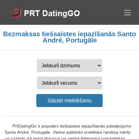
Bezmaksas tiešsaistes iepazīšanās Santo
André, Portugāle
PrtDatingGo ir populārs tiešsaistes iepazīšanās pakalpojums
Santo André, Portugāle. Vietne palīdzēs izvēlēties randiņa mērķi
un uzzināt, kā iegūt draugus un veidot ilgtermiņa romantiskas