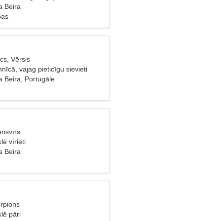
 Beira
bas
cs, Vērsis
nīcā, vajag pieticīgu sievieti
 Beira, Portugāle
ensvīrs
ē vīrieti
 Beira
orpions
lē pāri