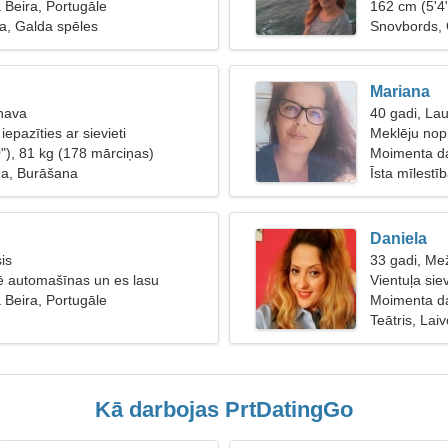
Beira, Portugāle
162 cm (5'4
a, Galda spēles
Snovbords,
Mariana
nava
40 gadi, La
 iepazīties ar sievieti
Meklēju nopie
"), 81 kg (178 mārciņas)
Moimenta da
ga, Burāšana
Īsta mīlestī
Daniela
is
33 gadi, Me
ē automašīnas un es lasu
Vientuļa sie
Beira, Portugāle
Moimenta da
Teātris, Lai
Kā darbojas PrtDatingGo