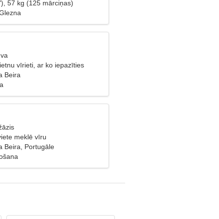
"), 57 kg (125 mārciņas)
 Glezna
uva
tnu vīrieti, ar ko iepazīties
 Beira
ba
žāzis
viete meklē vīru
 Beira, Portugāle
vošana