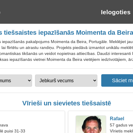
Ielogoties
tiešsaistes iepazīšanās Moimenta da Beira
es iepazīšanās pakalpojums Moimenta da Beira, Portugāle. Meklējiet jaun
, lai flirtētu un atrastu randiņu. Projekts piedāvā izmantot unikālu mek
antiskas tikšanās un veidot nopietnas attiecības. Daudzi interesanti liet
aksas iepazīšanās vietnei Moimenta da Beira vietējiem iedzīvotājiem, ār
Vīrieši un sievietes tiešsaistē
Rafael
nava
57 gadus ve
ē puisi 31-33
Vīrietis mek