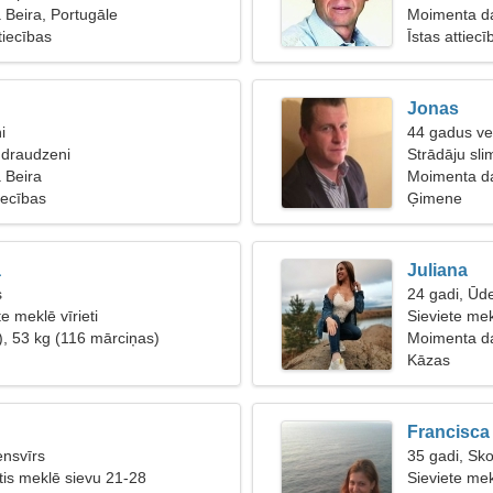
Beira, Portugāle
52
Moimenta da
tiecības
Īstas attiecī
Jonas
i
44 gadus ve
 draudzeni
Strādāju slim
 Beira
Moimenta da
tiecības
Ģimene
a
Juliana
s
24 gadi, Ūd
te meklē vīrieti
Sieviete mekl
), 53 kg (116 mārciņas)
Moimenta da
Kāzas
Francisca
nsvīrs
35 gadi, Sk
etis meklē sievu 21-28
Sieviete mek