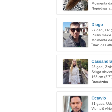
Moimenta da 
Nopietnas at
Diogo
27 gadi, Dvīņ
Puisis meklē
Moimenta da
Īslaicīgas at
Cassandr
25 gadi, Zivi
Stilīga sievie
168 cm (5'7"
Draudzība
Octavio
31 gads, Ūde
Vientuļš vīri