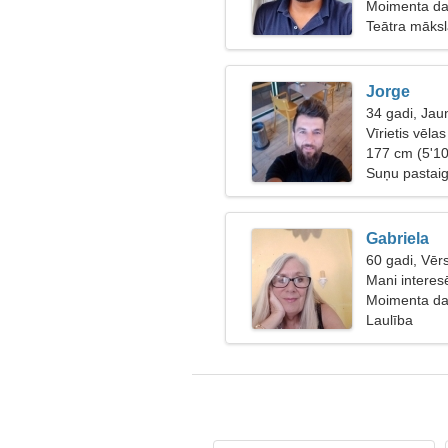
Moimenta da 
Teātra māksl
Jorge
34 gadi, Jau
Vīrietis vēlas
177 cm (5'10
Suņu pastai
Gabriela
60 gadi, Vērs
Mani interes
Moimenta da 
Laulība