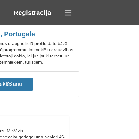
Reģistrācija
, Portugāle
us draugus lielā profilu datu bāzē.
lētājprogrammu, lai meklētu draudzības
otāji gaida, lai jūs jauki tērzētu un
zemniekiem, tūristiem.
cs, Mežāzis
lē vecāka gadagājuma sievieti 46-