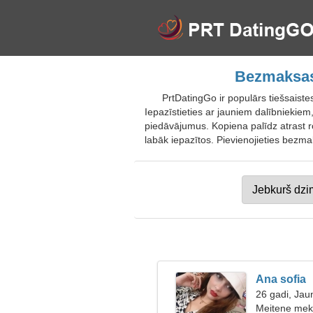
Bezmaksas 
PrtDatingGo ir populārs tiešsaist
Iepazīstieties ar jauniem dalībniekiem
piedāvājumus. Kopiena palīdz atrast rom
labāk iepazītos. Pievienojieties bezm
Ana sofia
26 gadi, Jau
Meitene mekl