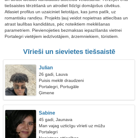
tiešsaistes tērzēšanā un atrodiet līdzīgi domājošus cilvēkus.
Atlasiet profilus un uzaiciniet lietotājus, kas jums patīk, uz
romantisku randiņu. Projekts ļauj veidot nopietnas attiecības un
atrast laulības kandidātus, pēc noteiktiem meklēšanas
parametriem. Pievienojieties bezmaksas iepazīšanās vietnei
Portalegri vietējiem iedzīvotājiem, ārzemniekiem, tūristiem.
Vīrieši un sievietes tiešsaistē
Julian
26 gadi, Lauva
Puisis meklē draudzeni
Portalegri, Portugāle
Ģimene
Sabine
45 gadi, Jaunava
Man vajag uzticīgu vīrieti uz mūžu
Portalegri