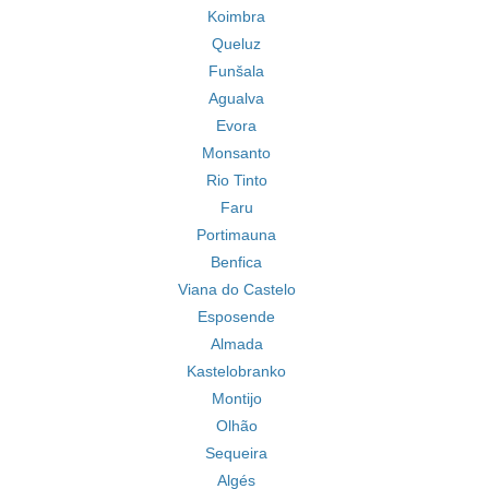
Koimbra
Queluz
Funšala
Agualva
Evora
Monsanto
Rio Tinto
Faru
Portimauna
Benfica
Viana do Castelo
Esposende
Almada
Kastelobranko
Montijo
Olhão
Sequeira
Algés