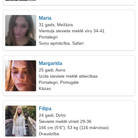
Maria
31 gads, Mežāzis
Vientuļa sieviete meklē vīru 34-41
Portalegri
Suņu apmācība, Safari
Margarida
25 gadi, Auns
Izcila sieviete meklē attiecības
Portalegri, Portugāle
Kāzas
Filipa
24 gadi, Dvīņi
Sieviete meklē vīrieti 29-36
166 cm (5'6"), 53 kg (116 mārciņas)
Draudzība