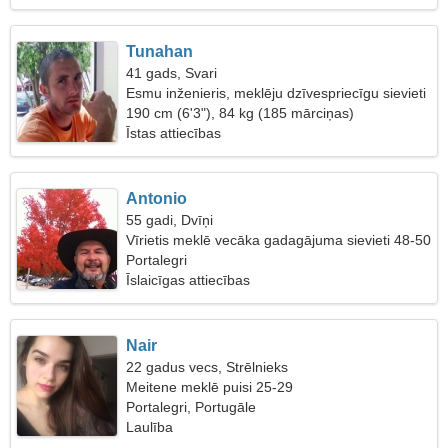
Tunahan
41 gads, Svari
Esmu inženieris, meklēju dzīvespriecīgu sievieti
190 cm (6'3"), 84 kg (185 mārciņas)
Īstas attiecības
Antonio
55 gadi, Dvīņi
Vīrietis meklē vecāka gadagājuma sievieti 48-50
Portalegri
Īslaicīgas attiecības
Nair
22 gadus vecs, Strēlnieks
Meitene meklē puisi 25-29
Portalegri, Portugāle
Laulība