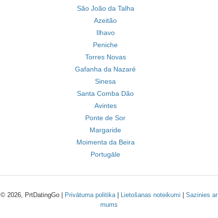
São João da Talha
Azeitão
Ilhavo
Peniche
Torres Novas
Gafanha da Nazaré
Sinesa
Santa Comba Dão
Avintes
Ponte de Sor
Margaride
Moimenta da Beira
Portugāle
© 2026, PrtDatingGo |
Privātuma politika
|
Lietošanas noteikumi
|
Sazinies ar
mums