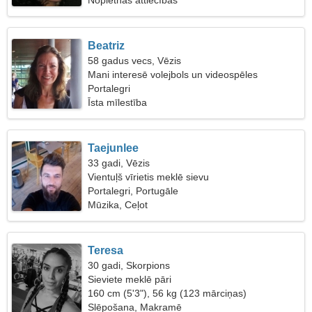
Nopietnas attiecības
Beatriz
58 gadus vecs, Vēzis
Mani interesē volejbols un videospēles
Portalegri
Īsta mīlestība
Taejunlee
33 gadi, Vēzis
Vientuļš vīrietis meklē sievu
Portalegri, Portugāle
Mūzika, Ceļot
Teresa
30 gadi, Skorpions
Sieviete meklē pāri
160 cm (5'3"), 56 kg (123 mārciņas)
Slēpošana, Makramē