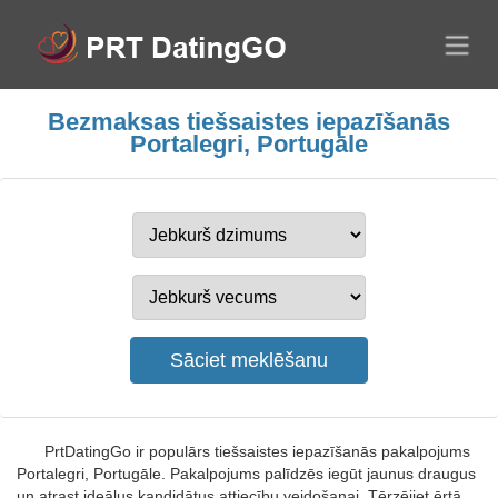
Bezmaksas tiešsaistes iepazīšanās
Portalegri, Portugāle
PrtDatingGo ir populārs tiešsaistes iepazīšanās pakalpojums
Portalegri, Portugāle. Pakalpojums palīdzēs iegūt jaunus draugus
un atrast ideālus kandidātus attiecību veidošanai. Tērzējiet ērtā