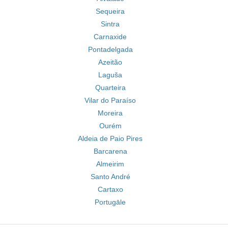
Sequeira
Sintra
Carnaxide
Pontadelgada
Azeitão
Laguša
Quarteira
Vilar do Paraíso
Moreira
Ourém
Aldeia de Paio Pires
Barcarena
Almeirim
Santo André
Cartaxo
Portugāle