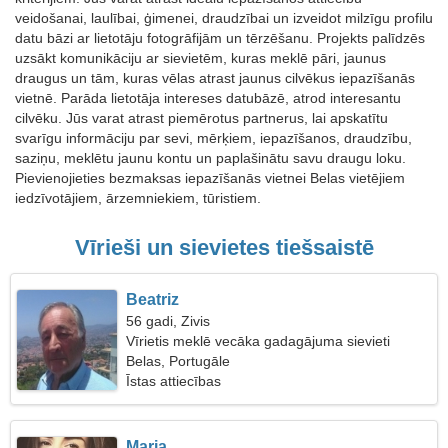
veidošanai, laulībai, ģimenei, draudzībai un izveidot milzīgu profilu
datu bāzi ar lietotāju fotogrāfijām un tērzēšanu. Projekts palīdzēs
uzsākt komunikāciju ar sievietēm, kuras meklē pāri, jaunus
draugus un tām, kuras vēlas atrast jaunus cilvēkus iepazīšanās
vietnē. Parāda lietotāja intereses datubāzē, atrod interesantu
cilvēku. Jūs varat atrast piemērotus partnerus, lai apskatītu
svarīgu informāciju par sevi, mērķiem, iepazīšanos, draudzību,
saziņu, meklētu jaunu kontu un paplašinātu savu draugu loku.
Pievienojieties bezmaksas iepazīšanās vietnei Belas vietējiem
iedzīvotājiem, ārzemniekiem, tūristiem.
Vīrieši un sievietes tiešsaistē
Beatriz
56 gadi, Zivis
Vīrietis meklē vecāka gadagājuma sievieti
Belas, Portugāle
Īstas attiecības
Maria