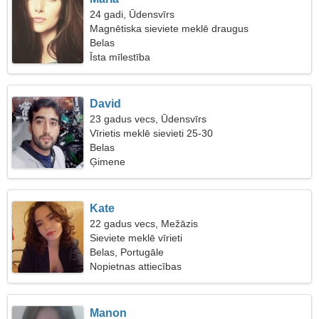
24 gadi, Ūdensvīrs
Magnētiska sieviete meklē draugus
Belas
Īsta mīlestība
David
23 gadus vecs, Ūdensvīrs
Vīrietis meklē sievieti 25-30
Belas
Ģimene
Kate
22 gadus vecs, Mežāzis
Sieviete meklē vīrieti
Belas, Portugāle
Nopietnas attiecības
Manon