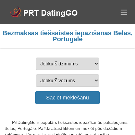
Bezmaksas tiešsaistes iepazīšanās Belas,
Portugāle
PrtDatingGo ir populārs tiešsaistes iepazīšanās pakalpojums
Belas, Portugāle. Palīdz atrast likteni un meklēt pēc dažādiem
kritērijiem. Jūs varat atrast ideālu iepazīšanos attiecību