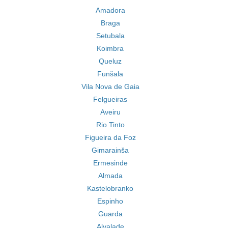
Amadora
Braga
Setubala
Koimbra
Queluz
Funšala
Vila Nova de Gaia
Felgueiras
Aveiru
Rio Tinto
Figueira da Foz
Gimarainša
Ermesinde
Almada
Kastelobranko
Espinho
Guarda
Alvalade