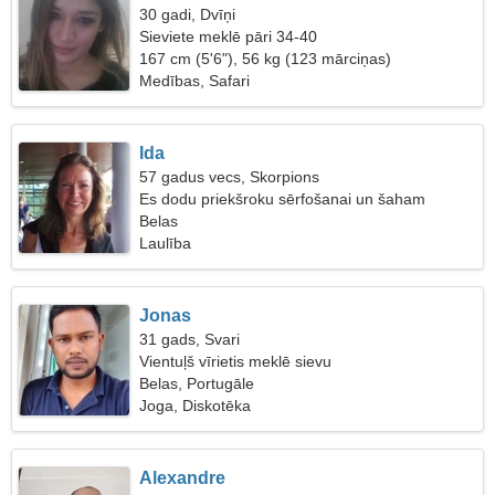
30 gadi, Dvīņi
Sieviete meklē pāri 34-40
167 cm (5'6"), 56 kg (123 mārciņas)
Medības, Safari
Ida
57 gadus vecs, Skorpions
Es dodu priekšroku sērfošanai un šaham
Belas
Laulība
Jonas
31 gads, Svari
Vientuļš vīrietis meklē sievu
Belas, Portugāle
Joga, Diskotēka
Alexandre