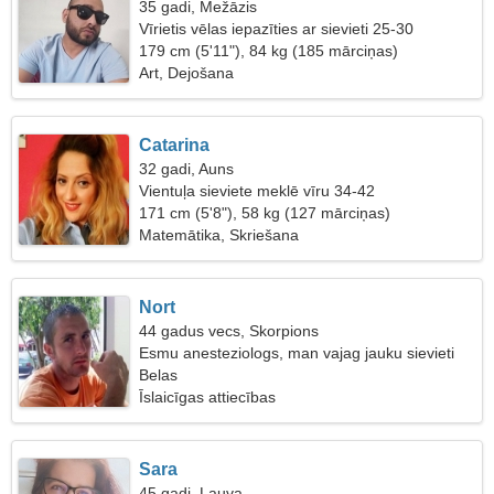
35 gadi, Mežāzis
Vīrietis vēlas iepazīties ar sievieti 25-30
179 cm (5'11"), 84 kg (185 mārciņas)
Art, Dejošana
Catarina
32 gadi, Auns
Vientuļa sieviete meklē vīru 34-42
171 cm (5'8"), 58 kg (127 mārciņas)
Matemātika, Skriešana
Nort
44 gadus vecs, Skorpions
Esmu anesteziologs, man vajag jauku sievieti
Belas
Īslaicīgas attiecības
Sara
45 gadi, Lauva