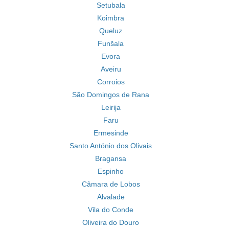
Setubala
Koimbra
Queluz
Funšala
Evora
Aveiru
Corroios
São Domingos de Rana
Leirija
Faru
Ermesinde
Santo António dos Olivais
Bragansa
Espinho
Câmara de Lobos
Alvalade
Vila do Conde
Oliveira do Douro