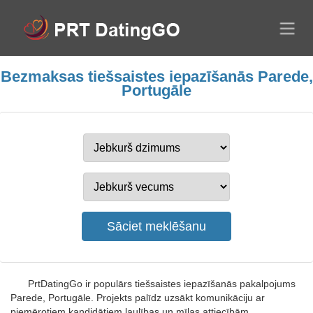
Bezmaksas tiešsaistes iepazīšanās Parede,
Portugāle
PrtDatingGo ir populārs tiešsaistes iepazīšanās pakalpojums
Parede, Portugāle. Projekts palīdz uzsākt komunikāciju ar
piemērotiem kandidātiem laulības un mīlas attiecībām.