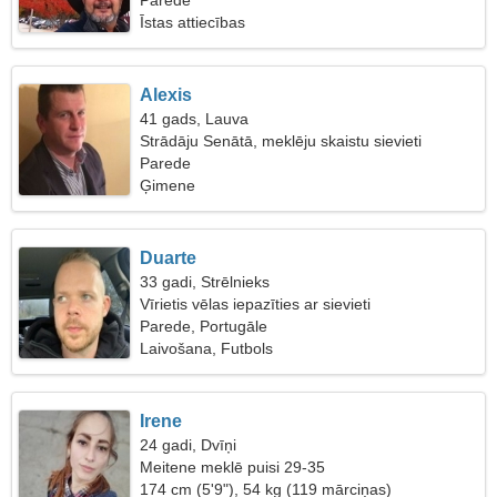
Parede
Īstas attiecības
Alexis
41 gads, Lauva
Strādāju Senātā, meklēju skaistu sievieti
Parede
Ģimene
Duarte
33 gadi, Strēlnieks
Vīrietis vēlas iepazīties ar sievieti
Parede, Portugāle
Laivošana, Futbols
Irene
24 gadi, Dvīņi
Meitene meklē puisi 29-35
174 cm (5'9"), 54 kg (119 mārciņas)