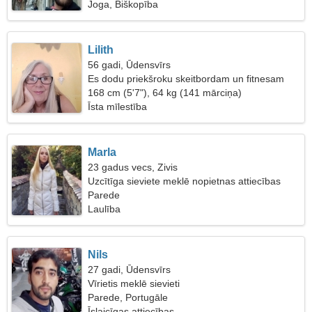
Joga, Biškopība
Lilith
56 gadi, Ūdensvīrs
Es dodu priekšroku skeitbordam un fitnesam
168 cm (5'7"), 64 kg (141 mārciņa)
Īsta mīlestība
Marla
23 gadus vecs, Zivis
Uzcītīga sieviete meklē nopietnas attiecības
Parede
Laulība
Nils
27 gadi, Ūdensvīrs
Vīrietis meklē sievieti
Parede, Portugāle
Īslaicīgas attiecības