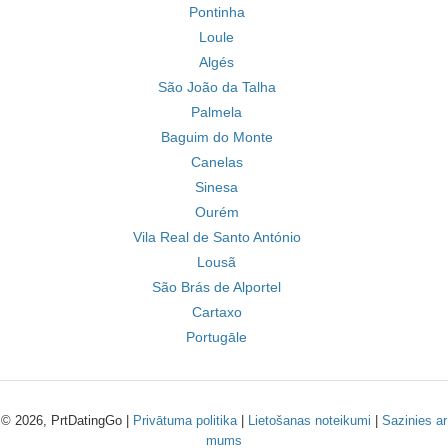
Pontinha
Loule
Algés
São João da Talha
Palmela
Baguim do Monte
Canelas
Sinesa
Ourém
Vila Real de Santo António
Lousã
São Brás de Alportel
Cartaxo
Portugāle
© 2026, PrtDatingGo |
Privātuma politika
|
Lietošanas noteikumi
|
Sazinies ar
mums