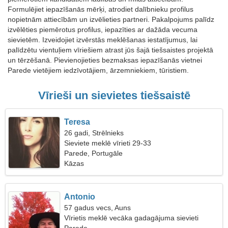
Formulējiet iepazīšanās mērķi, atrodiet dalībnieku profilus
nopietnām attiecībām un izvēlieties partneri. Pakalpojums palīdz
izvēlēties piemērotus profilus, iepazīties ar dažāda vecuma
sievietēm. Izveidojiet izvērstās meklēšanas iestatījumus, lai
palīdzētu vientuļiem vīriešiem atrast jūs šajā tiešsaistes projektā
un tērzēšanā. Pievienojieties bezmaksas iepazīšanās vietnei
Parede vietējiem iedzīvotājiem, ārzemniekiem, tūristiem.
Vīrieši un sievietes tiešsaistē
Teresa
26 gadi, Strēlnieks
Sieviete meklē vīrieti 29-33
Parede, Portugāle
Kāzas
Antonio
57 gadus vecs, Auns
Vīrietis meklē vecāka gadagājuma sievieti