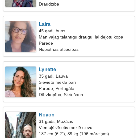
Draudzība
Laira
45 gadi, Auns
Man vajag talantīgu draugu, lai dejotu kopā
Parede
Nopietnas attiecības
Lynette
35 gadi, Lauva
Sieviete meklē pāri
Parede, Portugāle
Dārzkopība, Skriešana
Noyon
31 gads, Mežāzis
Vientuļš vīrietis meklē sievu
187 cm (6'2"), 89 kg (196 mārciņas)