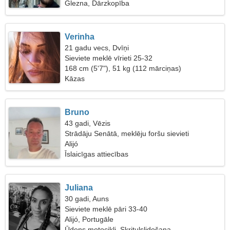
Glezna, Dārzkopība
Verinha
21 gadu vecs, Dvīņi
Sieviete meklē vīrieti 25-32
168 cm (5'7"), 51 kg (112 mārciņas)
Kāzas
Bruno
43 gadi, Vēzis
Strādāju Senātā, meklēju foršu sievieti
Alijó
Īslaicīgas attiecības
Juliana
30 gadi, Auns
Sieviete meklē pāri 33-40
Alijó, Portugāle
Ūdens motocikli, Skrituļslidošana