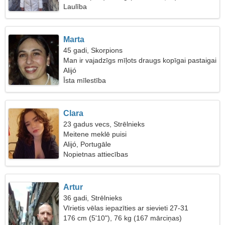
Laulība
Marta
45 gadi, Skorpions
Man ir vajadzīgs mīļots draugs kopīgai pastaigai
Alijó
Īsta mīlestība
Clara
23 gadus vecs, Strēlnieks
Meitene meklē puisi
Alijó, Portugāle
Nopietnas attiecības
Artur
36 gadi, Strēlnieks
Vīrietis vēlas iepazīties ar sievieti 27-31
176 cm (5'10"), 76 kg (167 mārciņas)