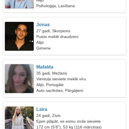
Alijó
Psiholoģija, Lasīšana
Jonas
27 gadi, Skorpions
Puisis meklē draudzeni
Alijó
Ģimene
Mafalda
35 gadi, Mežāzis
Vientuļa sieviete meklē vīru
Alijó, Portugāle
Auto sacīkstes, Pārgājieni
Laira
24 gadi, Zivis
Ejam pļāpāt, es esmu izcila sieviete
172 cm (5'8"), 53 kg (116 mārciņas)