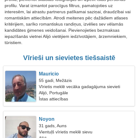
profilu. Varat izmantot parocīgus filtrus, pamatojoties uz
interesēm, lai atrastu partnerus patīkamai saziņai, draudzībai vai
romantiskām attiecībām. Atrodi meitenes pēc dažādiem atlases
kritērijiem, sarīko romantiskus randiņus, izvēlies sev vēlamās
kandidātes ģimenes veidošanai. Pievienojieties bezmaksas
iepazīšanās vietnei Alijó vietējiem iedzīvotājiem, ārzemniekiem,
tūristiem.
Vīrieši un sievietes tiešsaistē
Mauricio
55 gadi, Mežāzis
Vīrietis meklē vecāka gadagājuma sievieti
Alijó, Portugāle
Īstas attiecības
Noyon
31 gads, Auns
Vientuļš vīrietis meklē sievu