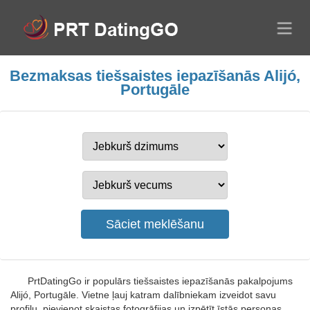
Bezmaksas tiešsaistes iepazīšanās Alijó,
Portugāle
PrtDatingGo ir populārs tiešsaistes iepazīšanās pakalpojums
Alijó, Portugāle. Vietne ļauj katram dalībniekam izveidot savu
profilu, pievienot skaistas fotogrāfijas un izpētīt īstās personas