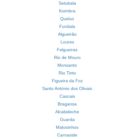
Setubala
Koimbra
Queluz
Funšala
Algueirão
Loures
Felgueiras
Rio de Mouro
Monsanto
Rio Tinto
Figueira da Foz
Santo António dos Olivais
Cascais
Bragansa
Alcabideche
Guarda
Matosinhos
Carnaxide